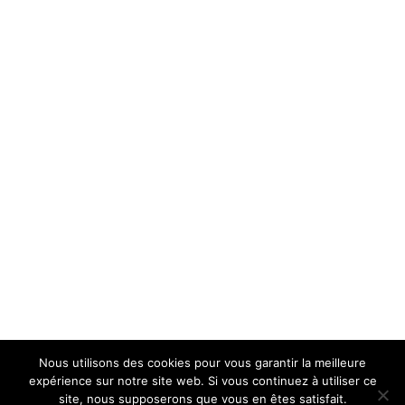
Séance débriefing
Vous souhaitez tenter cette expérience ludique et innovante?
Appelez nous !
Appelez Gennaro
: 04 79 37 30 02
Laurence
: 06 20 44 04 64
Tarif et Devis
uniquement sur demande
Nous utilisons des cookies pour vous garantir la meilleure
expérience sur notre site web. Si vous continuez à utiliser ce
site, nous supposerons que vous en êtes satisfait.
Restaurant Castello d'Enzo - Tous droits Réservés © Copyright